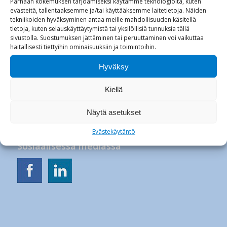
Parhaan kokemuksen tarjoamiseksi käytämme teknologioita, kuten
evästeitä, tallentaaksemme ja/tai käyttääksemme laitetietoja. Näiden
tekniikoiden hyväksyminen antaa meille mahdollisuuden käsitellä
tietoja, kuten selauskäyttäytymistä tai yksilöllisiä tunnuksia tällä
sivustolla. Suostumuksen jättäminen tai peruuttaminen voi vaikuttaa
Anitta Niemelä Oy
haitallisesti tiettyihin ominaisuuksiin ja toimintoihin.
Anitta Niemelä
Hyväksy
anitta@anittaniemela.fi
puh. +358 40 742 1110
Kiellä
Näytä asetukset
Evästekäytäntö
Sosiaalisessa mediassa