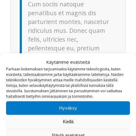
Cum sociis natoque
penatibus et magnis dis
parturient montes, nascetur
ridiculus mus. Donec quam
felis, ultricies nec,
pellentesque eu, pretium
quis, sem.
Käytämme evästeitä
Parhaan kokemuksen tarjoamiseksi käytämme teknologioita, kuten
In enim justo, rhoncus ut, imperdiet a,
evästeitä, tallentaaksemme ja/tai käyttääksemme laitetietoja. Näiden
venenatis vitae, justo. Nullam dictum felis
tekniikoiden hyväksyminen antaa meille mahdollisuuden käsitellä
tietoja, kuten selauskäyttäytymistä tai yksilöllisiä tunnuksia tällä
eu pede mollis pretium. Integer
tincidunt
.
sivustolla. Suostumuksen jättäminen tai peruuttaminen voi vaikuttaa
Cras dapibus. Nulla consequat massa quis
haitallisesti tiettyihin ominaisuuksiin ja toimintoihin.
enim. Donec pede justo, fringilla vel,
Hyväksy
aliquet nec, vulputate eget, arcu.
Kiellä
More Info
Näytä asetukset