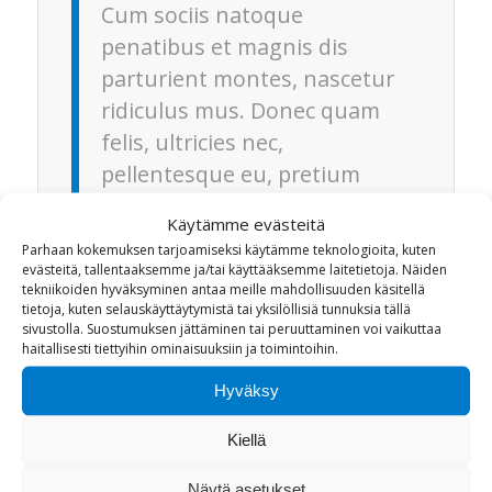
Cum sociis natoque
penatibus et magnis dis
parturient montes, nascetur
ridiculus mus. Donec quam
felis, ultricies nec,
pellentesque eu, pretium
quis, sem.
Käytämme evästeitä
Parhaan kokemuksen tarjoamiseksi käytämme teknologioita, kuten
In enim justo, rhoncus ut, imperdiet a,
evästeitä, tallentaaksemme ja/tai käyttääksemme laitetietoja. Näiden
venenatis vitae, justo. Nullam dictum felis
tekniikoiden hyväksyminen antaa meille mahdollisuuden käsitellä
tietoja, kuten selauskäyttäytymistä tai yksilöllisiä tunnuksia tällä
eu pede mollis pretium. Integer
tincidunt
.
sivustolla. Suostumuksen jättäminen tai peruuttaminen voi vaikuttaa
Cras dapibus. Nulla consequat massa quis
haitallisesti tiettyihin ominaisuuksiin ja toimintoihin.
enim. Donec pede justo, fringilla vel,
Hyväksy
aliquet nec, vulputate eget, arcu.
Kiellä
More Info
Näytä asetukset